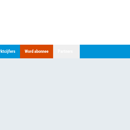
ktcijfers
Word abonnee
Partners