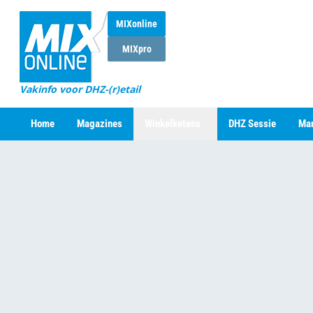
MIXonline
MIXpro
Vakinfo voor DHZ-(r)etail
Home
Magazines
Winkelketens
DHZ Sessie
Mar