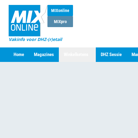
MIXonline
MIXpro
Vakinfo voor DHZ-(r)etail
Home
Magazines
Winkelketens
DHZ Sessie
Mar