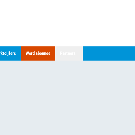
ktcijfers
Word abonnee
Partners