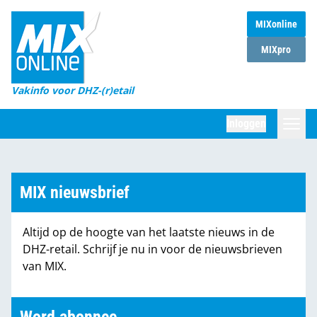
MIXonline
Home
MIXpro
Magazines
Vakinfo voor DHZ-(r)etail
Winkelketens
Inloggen
DHZ Sessie
Zoeken
Marktcijfers
MIX nieuwsbrief
Word abonnee
Altijd op de hoogte van het laatste nieuws in de
Partners
DHZ-retail. Schrijf je nu in voor de nieuwsbrieven
van MIX.