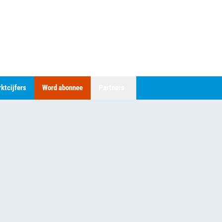
ktcijfers
Word abonnee
Partners