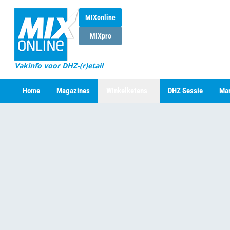
MIXonline
MIXpro
Vakinfo voor DHZ-(r)etail
Home
Magazines
Winkelketens
DHZ Sessie
Mar