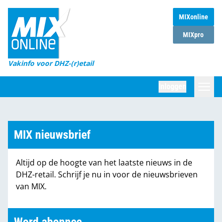
MIXonline
Home
MIXpro
Magazines
Vakinfo voor DHZ-(r)etail
Winkelketens
Inloggen
DHZ Sessie
Zoeken
Marktcijfers
MIX nieuwsbrief
Word abonnee
Altijd op de hoogte van het laatste nieuws in de
Partners
DHZ-retail. Schrijf je nu in voor de nieuwsbrieven
van MIX.