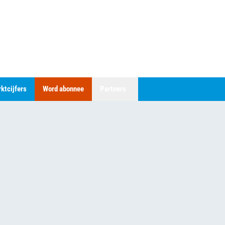
ktcijfers
Word abonnee
Partners