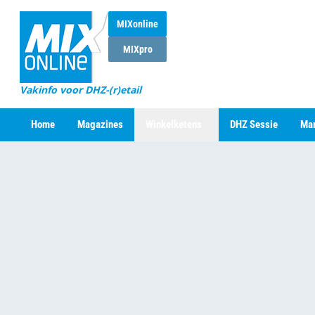
MIXonline
MIXpro
Vakinfo voor DHZ-(r)etail
Home
Magazines
Winkelketens
DHZ Sessie
Mar