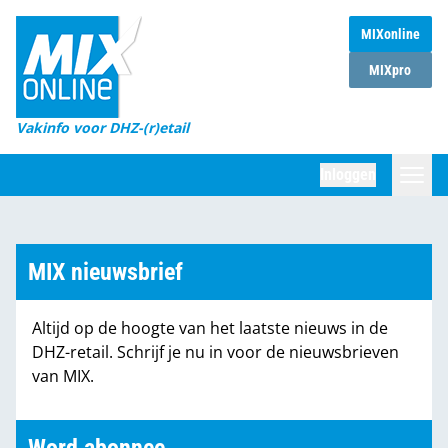
MIXonline
Home
MIXpro
Magazines
Vakinfo voor DHZ-(r)etail
Winkelketens
Inloggen
DHZ Sessie
Zoeken
Marktcijfers
MIX nieuwsbrief
Word abonnee
Altijd op de hoogte van het laatste nieuws in de
Partners
DHZ-retail. Schrijf je nu in voor de nieuwsbrieven
van MIX.