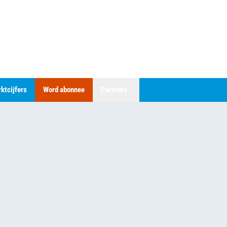
ktcijfers
Word abonnee
Partners