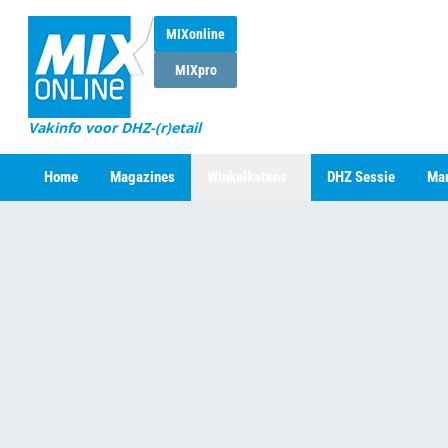
MIXonline
MIXpro
Vakinfo voor DHZ-(r)etail
Home
Magazines
Winkelketens
DHZ Sessie
Mar