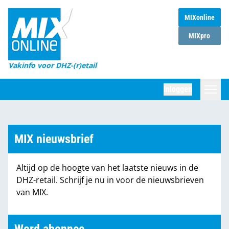
MIXonline
Home
MIXpro
Magazines
Vakinfo voor DHZ-(r)etail
Winkelketens
Inloggen
DHZ Sessie
Zoeken
Marktcijfers
MIX nieuwsbrief
Word abonnee
Altijd op de hoogte van het laatste nieuws in de
Partners
DHZ-retail. Schrijf je nu in voor de nieuwsbrieven
van MIX.