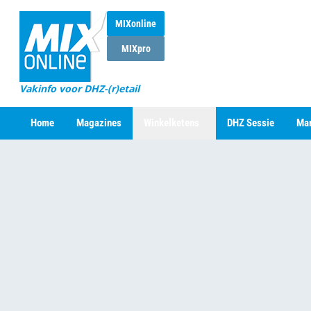
MIXonline
MIXpro
Vakinfo voor DHZ-(r)etail
Home
Magazines
Winkelketens
DHZ Sessie
Mar