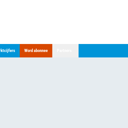
ktcijfers
Word abonnee
Partners