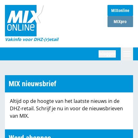
MIXonline
Home
MIXpro
Magazines
Vakinfo voor DHZ-(r)etail
Winkelketens
Inloggen
DHZ Sessie
Zoeken
Marktcijfers
MIX nieuwsbrief
Word abonnee
Altijd op de hoogte van het laatste nieuws in de
Partners
DHZ-retail. Schrijf je nu in voor de nieuwsbrieven
van MIX.