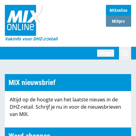
MIXonline
Home
MIXpro
Magazines
Vakinfo voor DHZ-(r)etail
Winkelketens
Inloggen
DHZ Sessie
Zoeken
Marktcijfers
MIX nieuwsbrief
Word abonnee
Altijd op de hoogte van het laatste nieuws in de
Partners
DHZ-retail. Schrijf je nu in voor de nieuwsbrieven
van MIX.