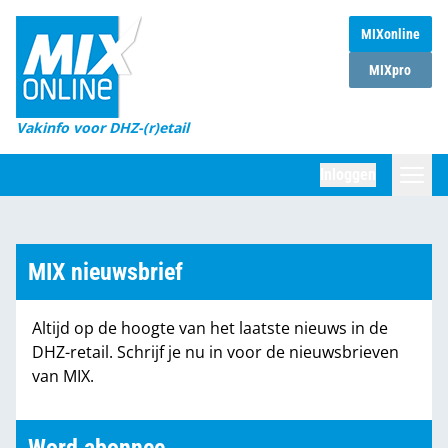
MIXonline
Home
MIXpro
Magazines
Vakinfo voor DHZ-(r)etail
Winkelketens
Inloggen
DHZ Sessie
Zoeken
Marktcijfers
MIX nieuwsbrief
Word abonnee
Altijd op de hoogte van het laatste nieuws in de
Partners
DHZ-retail. Schrijf je nu in voor de nieuwsbrieven
van MIX.