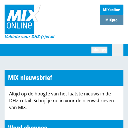
MIXonline
Home
MIXpro
Magazines
Vakinfo voor DHZ-(r)etail
Winkelketens
Inloggen
DHZ Sessie
Zoeken
Marktcijfers
MIX nieuwsbrief
Word abonnee
Altijd op de hoogte van het laatste nieuws in de
Partners
DHZ-retail. Schrijf je nu in voor de nieuwsbrieven
van MIX.