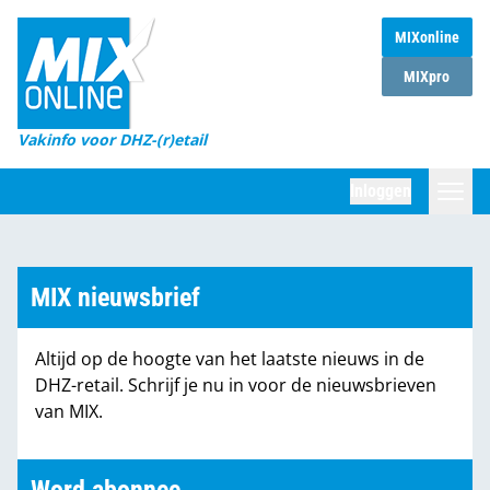
MIXonline
Home
MIXpro
Magazines
Vakinfo voor DHZ-(r)etail
Winkelketens
Inloggen
DHZ Sessie
Zoeken
Marktcijfers
MIX nieuwsbrief
Word abonnee
Altijd op de hoogte van het laatste nieuws in de
Partners
DHZ-retail. Schrijf je nu in voor de nieuwsbrieven
van MIX.