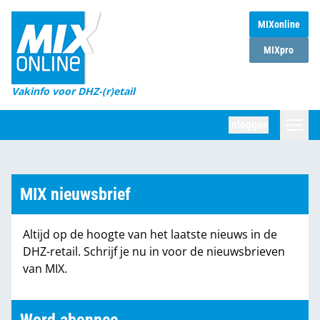
MIXonline
Home
MIXpro
Magazines
Vakinfo voor DHZ-(r)etail
Winkelketens
Inloggen
DHZ Sessie
Zoeken
Marktcijfers
MIX nieuwsbrief
Word abonnee
Altijd op de hoogte van het laatste nieuws in de
Partners
DHZ-retail. Schrijf je nu in voor de nieuwsbrieven
van MIX.