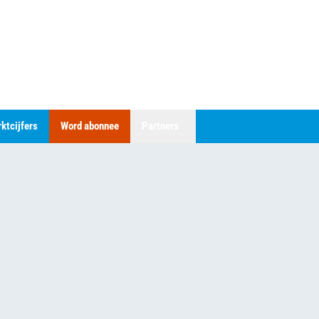
ktcijfers
Word abonnee
Partners