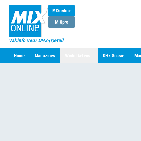
MIXonline
MIXpro
Vakinfo voor DHZ-(r)etail
Home
Magazines
Winkelketens
DHZ Sessie
Mar