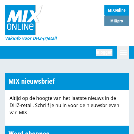
MIXonline
Home
MIXpro
Magazines
Vakinfo voor DHZ-(r)etail
Winkelketens
Inloggen
DHZ Sessie
Zoeken
Marktcijfers
MIX nieuwsbrief
Word abonnee
Altijd op de hoogte van het laatste nieuws in de
Partners
DHZ-retail. Schrijf je nu in voor de nieuwsbrieven
van MIX.