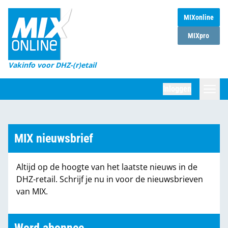
MIXonline
Home
MIXpro
Magazines
Vakinfo voor DHZ-(r)etail
Winkelketens
Inloggen
DHZ Sessie
Zoeken
Marktcijfers
MIX nieuwsbrief
Word abonnee
Altijd op de hoogte van het laatste nieuws in de
Partners
DHZ-retail. Schrijf je nu in voor de nieuwsbrieven
van MIX.