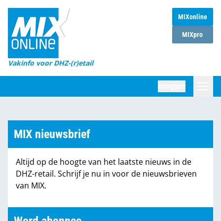
MIXonline
Home
MIXpro
Magazines
Vakinfo voor DHZ-(r)etail
Winkelketens
Inloggen
DHZ Sessie
Zoeken
Marktcijfers
MIX nieuwsbrief
Word abonnee
Altijd op de hoogte van het laatste nieuws in de
Partners
DHZ-retail. Schrijf je nu in voor de nieuwsbrieven
van MIX.