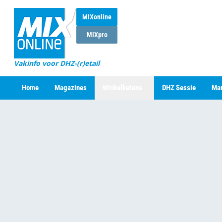
MIXonline
MIXpro
Vakinfo voor DHZ-(r)etail
Home
Magazines
Winkelketens
DHZ Sessie
Mar