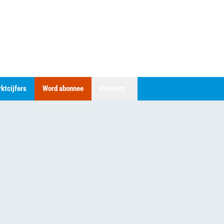
ktcijfers
Word abonnee
Partners