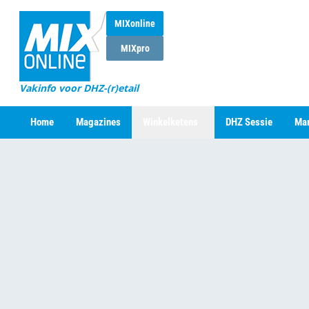
MIXonline
MIXpro
Vakinfo voor DHZ-(r)etail
Home
Magazines
Winkelketens
DHZ Sessie
Mar