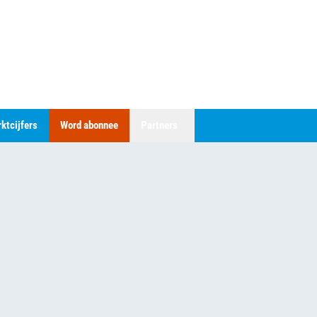
ktcijfers
Word abonnee
Partners