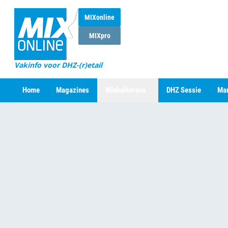
MIXonline
MIXpro
Vakinfo voor DHZ-(r)etail
Home
Magazines
Winkelketens
DHZ Sessie
Mar