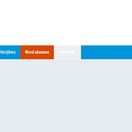
ktcijfers
Word abonnee
Partners