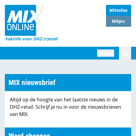
MIXonline
Home
MIXpro
Magazines
Vakinfo voor DHZ-(r)etail
Winkelketens
Inloggen
DHZ Sessie
Zoeken
Marktcijfers
MIX nieuwsbrief
Word abonnee
Altijd op de hoogte van het laatste nieuws in de
Partners
DHZ-retail. Schrijf je nu in voor de nieuwsbrieven
van MIX.