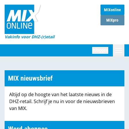
MIXonline
Home
MIXpro
Magazines
Vakinfo voor DHZ-(r)etail
Winkelketens
Inloggen
DHZ Sessie
Zoeken
Marktcijfers
MIX nieuwsbrief
Word abonnee
Altijd op de hoogte van het laatste nieuws in de
Partners
DHZ-retail. Schrijf je nu in voor de nieuwsbrieven
van MIX.