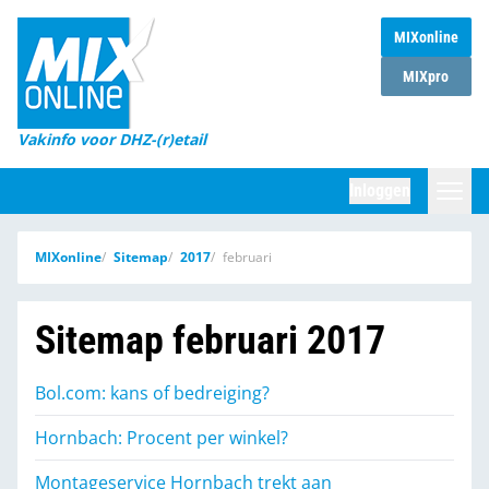
MIXonline
Home
MIXpro
Magazines
Vakinfo voor DHZ-(r)etail
Winkelketens
Inloggen
DHZ Sessie
Zoeken
MIXonline
Sitemap
2017
februari
Marktcijfers
Word abonnee
Sitemap februari 2017
Partners
Bol.com: kans of bedreiging?
Hornbach: Procent per winkel?
Montageservice Hornbach trekt aan