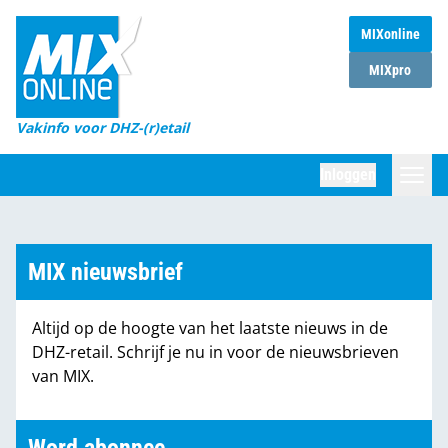
MIXonline
Home
MIXpro
Magazines
Vakinfo voor DHZ-(r)etail
Winkelketens
Inloggen
DHZ Sessie
Zoeken
Marktcijfers
MIX nieuwsbrief
Word abonnee
Altijd op de hoogte van het laatste nieuws in de
Partners
DHZ-retail. Schrijf je nu in voor de nieuwsbrieven
van MIX.