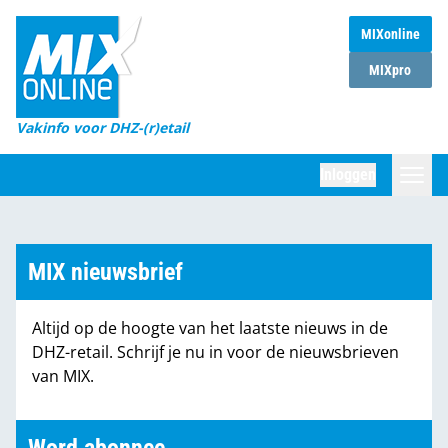
MIXonline
Home
MIXpro
Magazines
Vakinfo voor DHZ-(r)etail
Winkelketens
Inloggen
DHZ Sessie
Zoeken
Marktcijfers
MIX nieuwsbrief
Word abonnee
Altijd op de hoogte van het laatste nieuws in de
Partners
DHZ-retail. Schrijf je nu in voor de nieuwsbrieven
van MIX.