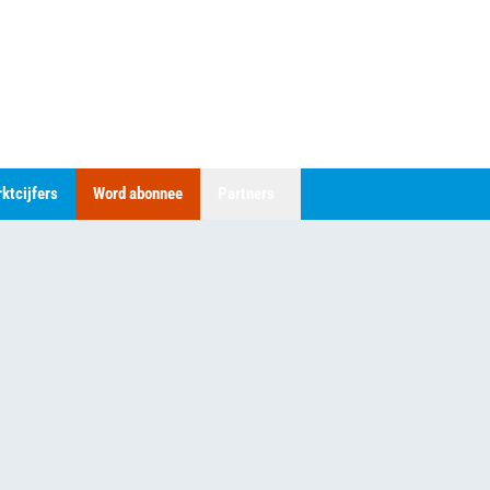
ktcijfers
Word abonnee
Partners