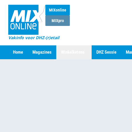
MIXonline
MIXpro
Vakinfo voor DHZ-(r)etail
Home
Magazines
Winkelketens
DHZ Sessie
Mar