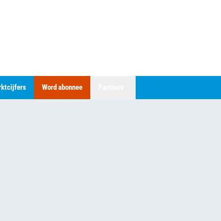
ktcijfers
Word abonnee
Partners