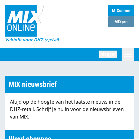
MIXonline
Home
MIXpro
Magazines
Vakinfo voor DHZ-(r)etail
Winkelketens
Inloggen
DHZ Sessie
Zoeken
Marktcijfers
MIX nieuwsbrief
Word abonnee
Altijd op de hoogte van het laatste nieuws in de
Partners
DHZ-retail. Schrijf je nu in voor de nieuwsbrieven
van MIX.