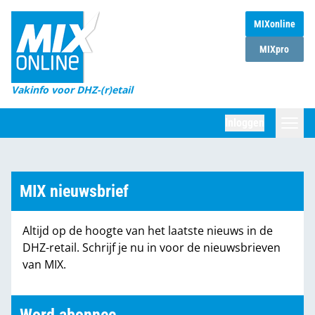
MIXonline
Home
MIXpro
Magazines
Vakinfo voor DHZ-(r)etail
Winkelketens
Inloggen
DHZ Sessie
Zoeken
Marktcijfers
MIX nieuwsbrief
Word abonnee
Altijd op de hoogte van het laatste nieuws in de
Partners
DHZ-retail. Schrijf je nu in voor de nieuwsbrieven
van MIX.