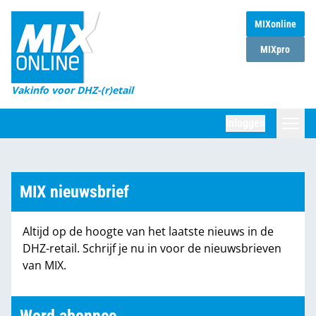
MIXonline
Home
MIXpro
Magazines
Vakinfo voor DHZ-(r)etail
Winkelketens
Inloggen
DHZ Sessie
Zoeken
Marktcijfers
MIX nieuwsbrief
Word abonnee
Altijd op de hoogte van het laatste nieuws in de
Partners
DHZ-retail. Schrijf je nu in voor de nieuwsbrieven
van MIX.