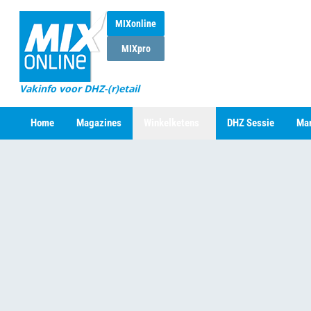
MIXonline
MIXpro
Vakinfo voor DHZ-(r)etail
Home
Magazines
Winkelketens
DHZ Sessie
Mar