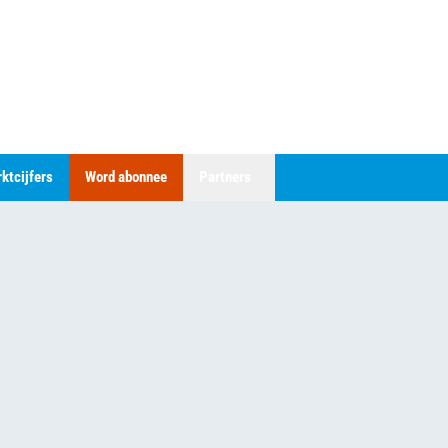
ktcijfers
Word abonnee
Partners