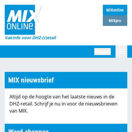
MIXonline
Home
MIXpro
Magazines
Vakinfo voor DHZ-(r)etail
Winkelketens
Inloggen
DHZ Sessie
Zoeken
Marktcijfers
MIX nieuwsbrief
Word abonnee
Altijd op de hoogte van het laatste nieuws in de
Partners
DHZ-retail. Schrijf je nu in voor de nieuwsbrieven
van MIX.