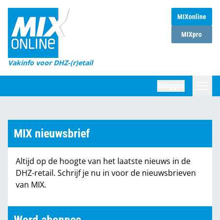
MIXonline
Home
MIXpro
Magazines
Vakinfo voor DHZ-(r)etail
Winkelketens
Inloggen
DHZ Sessie
Zoeken
Marktcijfers
MIX nieuwsbrief
Word abonnee
Altijd op de hoogte van het laatste nieuws in de
Partners
DHZ-retail. Schrijf je nu in voor de nieuwsbrieven
van MIX.