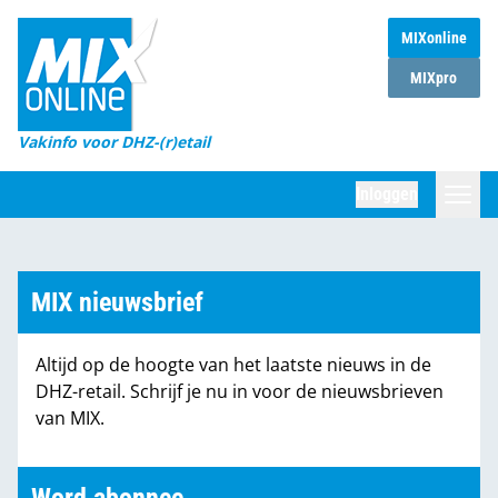
MIXonline
Home
MIXpro
Magazines
Vakinfo voor DHZ-(r)etail
Winkelketens
Inloggen
DHZ Sessie
Zoeken
Marktcijfers
MIX nieuwsbrief
Word abonnee
Altijd op de hoogte van het laatste nieuws in de
Partners
DHZ-retail. Schrijf je nu in voor de nieuwsbrieven
van MIX.