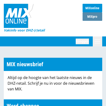
MIXonline
Home
MIXpro
Magazines
Vakinfo voor DHZ-(r)etail
Winkelketens
Inloggen
DHZ Sessie
Zoeken
Marktcijfers
MIX nieuwsbrief
Word abonnee
Altijd op de hoogte van het laatste nieuws in de
Partners
DHZ-retail. Schrijf je nu in voor de nieuwsbrieven
van MIX.