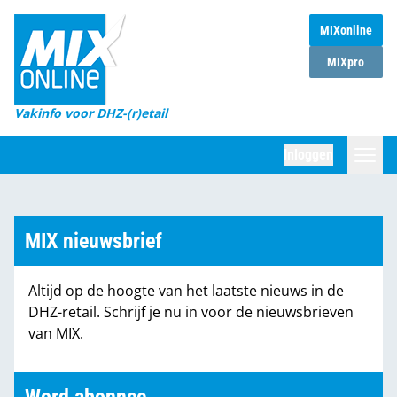
MIXonline
Home
MIXpro
Magazines
Vakinfo voor DHZ-(r)etail
Winkelketens
Inloggen
DHZ Sessie
Zoeken
Marktcijfers
MIX nieuwsbrief
Word abonnee
Altijd op de hoogte van het laatste nieuws in de
Partners
DHZ-retail. Schrijf je nu in voor de nieuwsbrieven
van MIX.