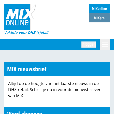
MIXonline
Home
MIXpro
Magazines
Vakinfo voor DHZ-(r)etail
Winkelketens
Inloggen
DHZ Sessie
Zoeken
Marktcijfers
MIX nieuwsbrief
Word abonnee
Altijd op de hoogte van het laatste nieuws in de
Partners
DHZ-retail. Schrijf je nu in voor de nieuwsbrieven
van MIX.