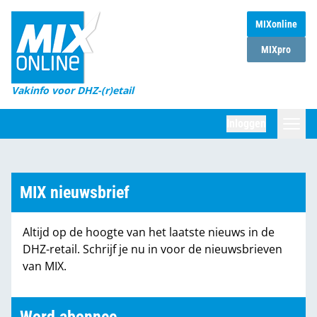
MIXonline
Home
MIXpro
Magazines
Vakinfo voor DHZ-(r)etail
Winkelketens
Inloggen
DHZ Sessie
Zoeken
Marktcijfers
MIX nieuwsbrief
Word abonnee
Altijd op de hoogte van het laatste nieuws in de
Partners
DHZ-retail. Schrijf je nu in voor de nieuwsbrieven
van MIX.