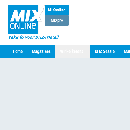
MIXonline
MIXpro
Vakinfo voor DHZ-(r)etail
Home
Magazines
Winkelketens
DHZ Sessie
Mar