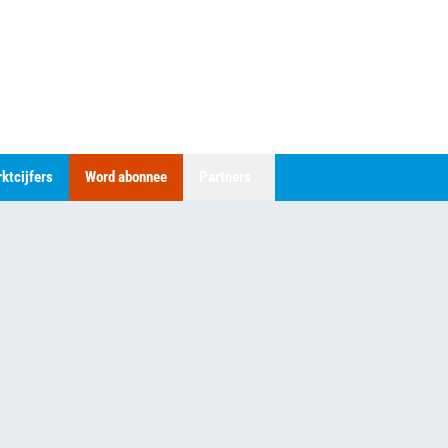
ktcijfers
Word abonnee
Partners