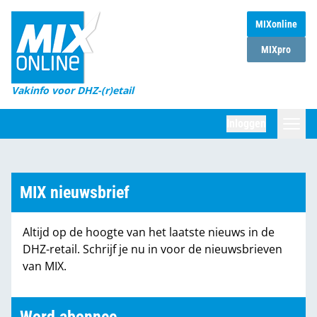
MIXonline
Home
MIXpro
Magazines
Vakinfo voor DHZ-(r)etail
Winkelketens
Inloggen
DHZ Sessie
Zoeken
Marktcijfers
MIX nieuwsbrief
Word abonnee
Altijd op de hoogte van het laatste nieuws in de
Partners
DHZ-retail. Schrijf je nu in voor de nieuwsbrieven
van MIX.