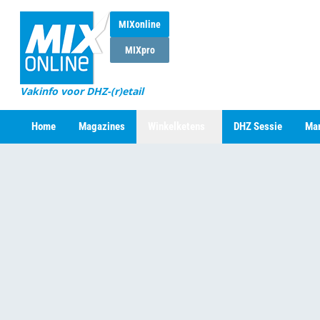
MIXonline
MIXpro
Vakinfo voor DHZ-(r)etail
Home
Magazines
Winkelketens
DHZ Sessie
Mar