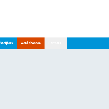
ktcijfers
Word abonnee
Partners