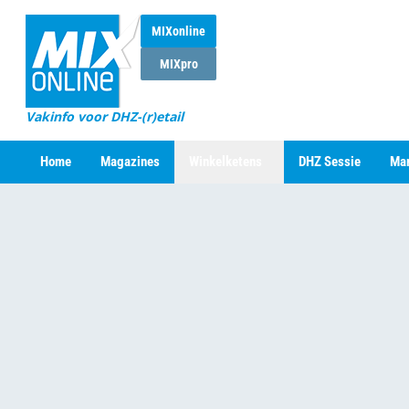
MIXonline
MIXpro
Vakinfo voor DHZ-(r)etail
Home
Magazines
Winkelketens
DHZ Sessie
Mar