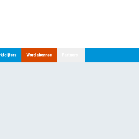
ktcijfers
Word abonnee
Partners