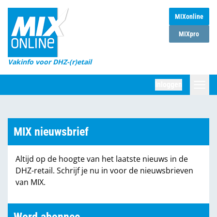
MIXonline
Home
MIXpro
Magazines
Vakinfo voor DHZ-(r)etail
Winkelketens
Inloggen
DHZ Sessie
Zoeken
Marktcijfers
MIX nieuwsbrief
Word abonnee
Altijd op de hoogte van het laatste nieuws in de
Partners
DHZ-retail. Schrijf je nu in voor de nieuwsbrieven
van MIX.