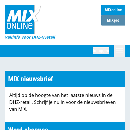
MIXonline
Home
MIXpro
Magazines
Vakinfo voor DHZ-(r)etail
Winkelketens
Inloggen
DHZ Sessie
Zoeken
Marktcijfers
MIX nieuwsbrief
Word abonnee
Altijd op de hoogte van het laatste nieuws in de
Partners
DHZ-retail. Schrijf je nu in voor de nieuwsbrieven
van MIX.