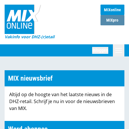
MIXonline
Home
MIXpro
Magazines
Vakinfo voor DHZ-(r)etail
Winkelketens
Inloggen
DHZ Sessie
Zoeken
Marktcijfers
MIX nieuwsbrief
Word abonnee
Altijd op de hoogte van het laatste nieuws in de
Partners
DHZ-retail. Schrijf je nu in voor de nieuwsbrieven
van MIX.