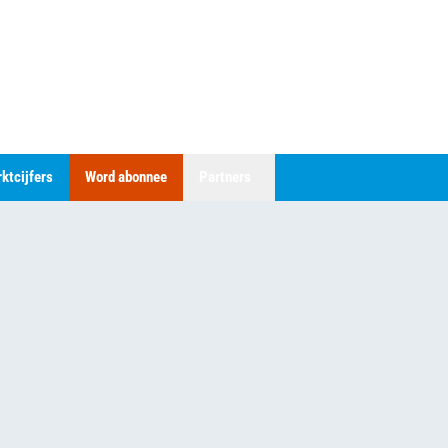
ktcijfers
Word abonnee
Partners