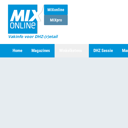
MIXonline
MIXpro
Vakinfo voor DHZ-(r)etail
Home
Magazines
Winkelketens
DHZ Sessie
Mar