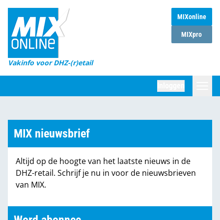
MIXonline
Home
MIXpro
Magazines
Vakinfo voor DHZ-(r)etail
Winkelketens
Inloggen
DHZ Sessie
Zoeken
Marktcijfers
MIX nieuwsbrief
Word abonnee
Altijd op de hoogte van het laatste nieuws in de
Partners
DHZ-retail. Schrijf je nu in voor de nieuwsbrieven
van MIX.